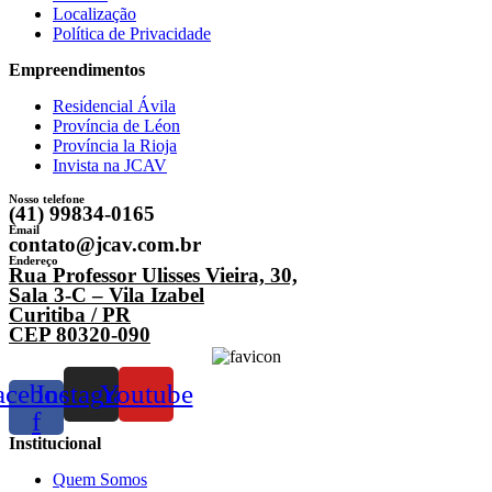
Localização
Política de Privacidade
Empreendimentos
Residencial Ávila
Província de Léon
Província la Rioja
Invista na JCAV
Nosso telefone
(41) 99834-0165
Email
contato@jcav.com.br
Endereço
Rua Professor Ulisses Vieira, 30,
Sala 3-C – Vila Izabel
Curitiba / PR
CEP 80320-090
acebook-
Instagram
Youtube
f
Institucional
Quem Somos