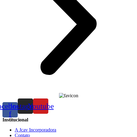
acebook-
Instagram
Youtube
f
Institucional
A Jcav Incorporadora
Contato