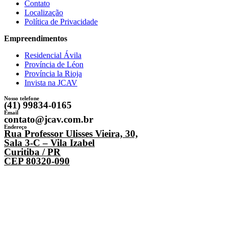
Contato
Localização
Política de Privacidade
Empreendimentos
Residencial Ávila
Província de Léon
Província la Rioja
Invista na JCAV
Nosso telefone
(41) 99834-0165
Email
contato@jcav.com.br
Endereço
Rua Professor Ulisses Vieira, 30,
Sala 3-C – Vila Izabel
Curitiba / PR
CEP 80320-090